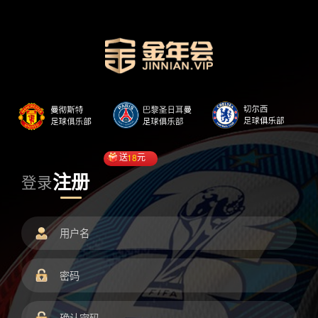
送
18
元
注册
登录