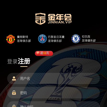
送
18
元
注册
登录