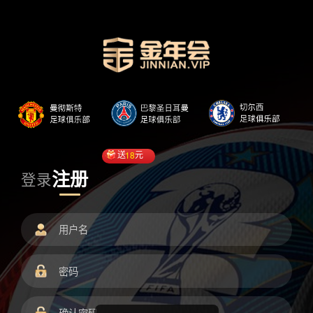
送
18
元
注册
登录