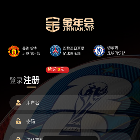
送
18
元
注册
登录